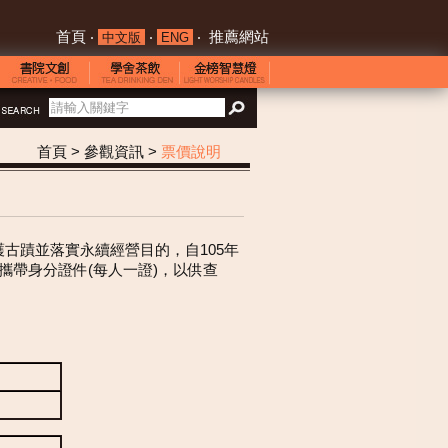
首頁
‧
‧
‧
推薦網站
中文版
ENG
首頁
> 參觀資訊 >
票價說明
護古蹟並落實永續經營目的，自105年
攜帶身分證件(每人一證)，以供查