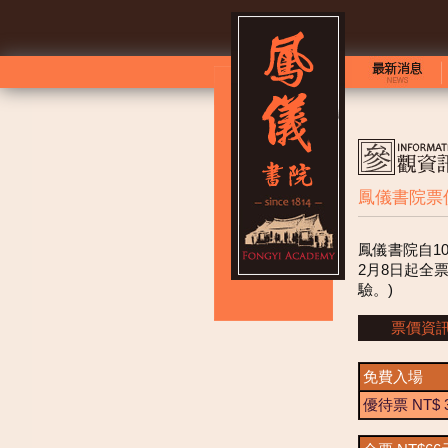
鳳儀書院票
鳳儀書院自1
2月8日起全
驗。)
票價資
免費入場
優待票 NT$ 