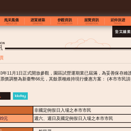
價
03年11月1日正式開放參觀，園區試營運期業已屆滿，為妥善保存維
票票價調整為新臺幣66元，其餘票種維持現行優惠方案： (本市市民請
訊
非國定例假日入場之本市市民
39元
週六、週日及國定例假日入場之本市市民