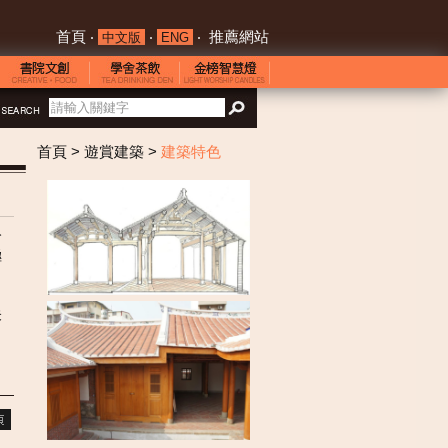
首頁
‧
‧
‧
推薦網站
中文版
ENG
首頁
> 遊賞建築 >
建築特色
公
極
未
，