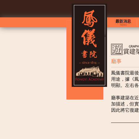
廳事
鳳儀書院最後
用途，據《鳳
明顯。左右各
廳事建築在近
加描述，但實
因此將它復建