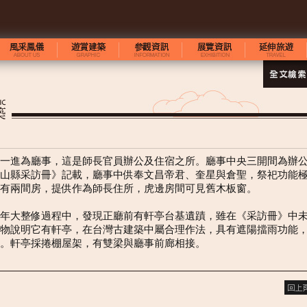
一進為廳事，這是師長官員辦公及住宿之所。廳事中央三開間為辦
山縣采訪冊》記載，廳事中供奉文昌帝君、奎星與倉聖，祭祀功能
有兩間房，提供作為師長住所，虎邊房間可見舊木板窗。
年大整修過程中，發現正廳前有軒亭台基遺蹟，雖在《采訪冊》中
物說明它有軒亭，在台灣古建築中屬合理作法，具有遮陽擋雨功能
。軒亭採捲棚屋架，有雙梁與廳事前廊相接。