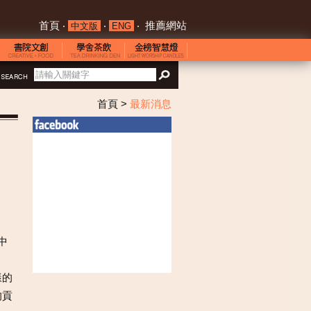
首頁
‧
‧
‧
推薦網站
中文版
ENG
首頁
>
最新消息
中
樣的
的貢