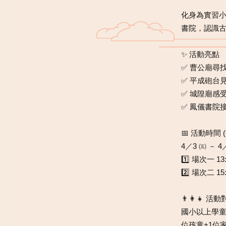
化身為實習
書院，認識
✨ 活動亮點
✅ 曹公廟尋
✅ 平成砲台
✅ 城隍廟感
✅ 鳳儀書院
📅 活動時間 (
4／3 ㈤ － 4
1️⃣ 場次一 13
2️⃣ 場次二 15:0
👨‍👩‍👧 活
國小以上學童
位孩童+1位