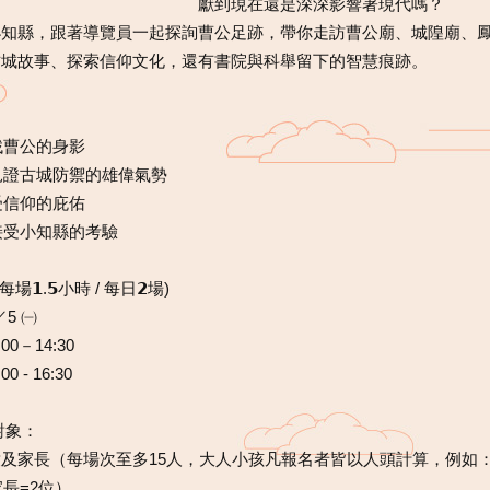
獻到現在還是深深影響著現代嗎？
小知縣，跟著導覽員一起探詢曹公足跡，帶你走訪曹公廟、城隍廟、
古城故事、探索信仰文化，還有書院與科舉留下的智慧痕跡。
找曹公的身影
見證古城防禦的雄偉氣勢
受信仰的庇佑
接受小知縣的考驗
每場𝟭.𝟱小時 / 每日𝟮場)
／5 ㈠
:00－14:30
0 - 16:30
動對象：
及家長（每場次至多15人，大人小孩凡報名者皆以人頭計算，例如：
家長=2位）