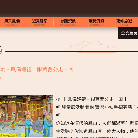
節活動－鳳儀巡禮．跟著曹公走一回
1
📣 【 鳳儀巡禮－跟著曹公走一回 】
📢 兒童節活動開跑 實習小知縣招募新血
📢
你知道在清代的鳳山，人們都過著什麼
生活嗎？你知道鳳山有一位大人物，他