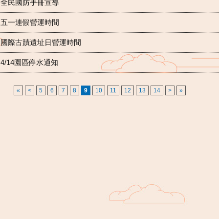
全民國防手冊宣導
五一連假營運時間
國際古蹟遺址日營運時間
4/14園區停水通知
«
<
5
6
7
8
9
10
11
12
13
14
>
»